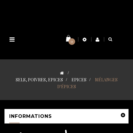
Basculer
0
la
navigation
>
SELS, POIVRES, EPICES
>
EPICES
>
MÉLANGES
D'ÉPICES
INFORMATIONS