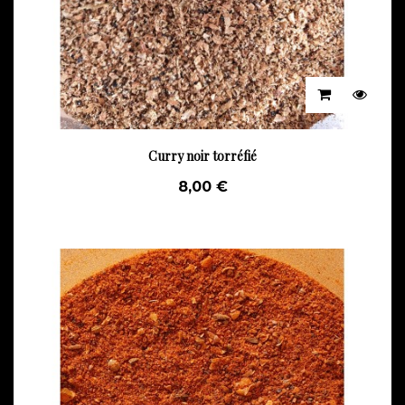
Curry noir torréfié
8,00 €