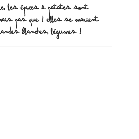
RE, LES ÉPICES À PATATES SONT
 MAIS PAS QUE ! ELLES SE MARIENT
IANDES BLANCHES, LÉGUMES !