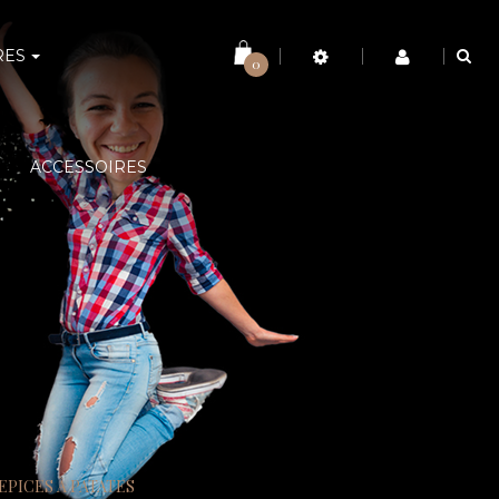
RES
0
ACCESSOIRES
EPICES À PATATES