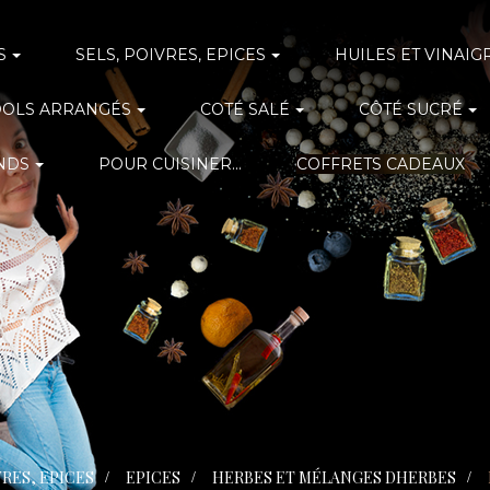
S
SELS, POIVRES, EPICES
HUILES ET VINAIG
OOLS ARRANGÉS
COTÉ SALÉ
CÔTÉ SUCRÉ
NDS
POUR CUISINER...
COFFRETS CADEAUX
VRES, EPICES
>
EPICES
>
HERBES ET MÉLANGES DHERBES
>