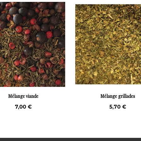
Coffret Basilic à tailler
Recharge Basilic à t
12,00 €
8,00 €