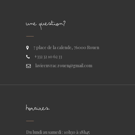
UNE QUESTION?
7 place de la calende, 76000 Rouen
+332 32 10 62 33
lavieenvrac.rouen@gmail.com
HORAIRES
Du lundi au samedi : 10h30 à 18h45