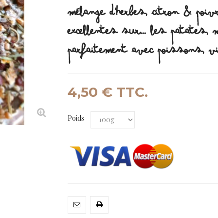
MÉLANGE D'HERBES, CITRON & POIV
EXCELLENTES SUR... LES PATATES,
PARFAITEMENT AVEC POISSONS, V
4,50 €
TTC.
Poids