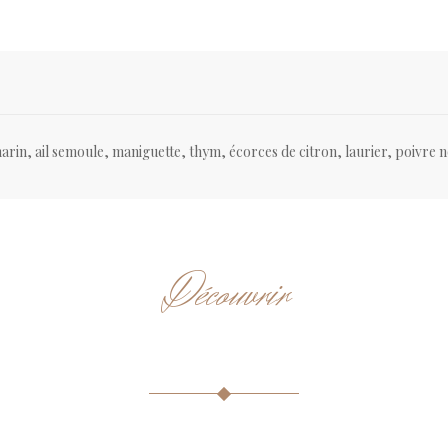
rin, ail semoule, maniguette, thym, écorces de citron, laurier, poivre n
Découvrir
ARTICLES CONNEXES