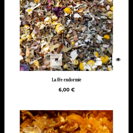
La fée endormie
6,00 €