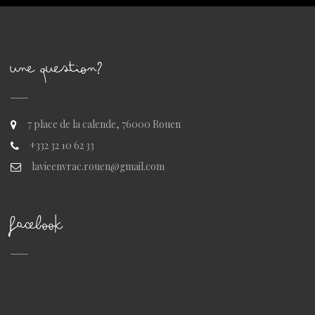
UNE QUESTION?
7 place de la calende, 76000 Rouen
+332 32 10 62 33
lavieenvrac.rouen@gmail.com
FACEBOOK