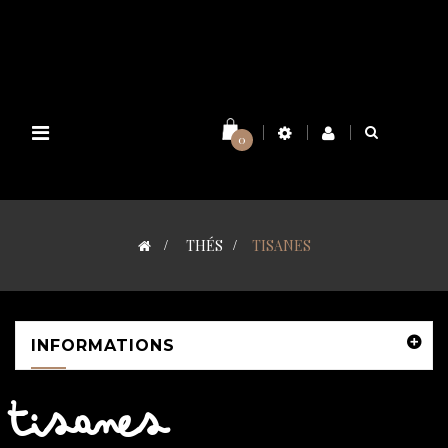
Basculer
0
la
navigation
>
THÉS
>
TISANES
INFORMATIONS
TISANES