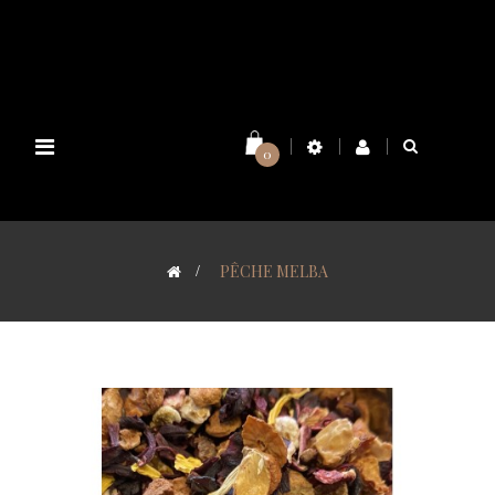
Basculer
0
la
navigation
>
PÊCHE MELBA