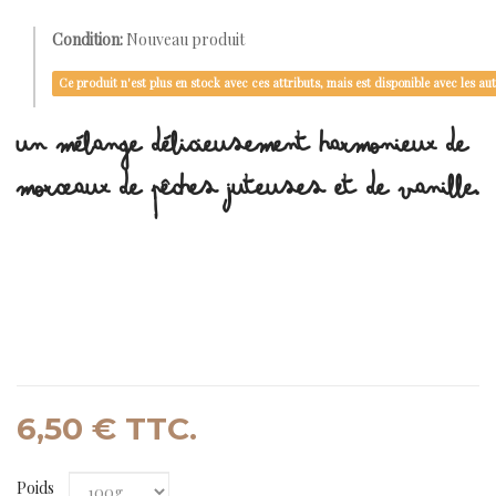
Condition:
Nouveau produit
Ce produit n'est plus en stock avec ces attributs, mais est disponible avec les aut
UN MÉLANGE DÉLICIEUSEMENT HARMONIEUX DE
MORCEAUX DE PÊCHES JUTEUSES ET DE VANILLE.
LES CALICES D'
HIBISCUS
SONT TRÈS LARGEMENT UTILISÉS DANS LE MONDE
PAR LES MÉDECINES TRADITIONNELLES. EN INDE, EN AFRIQUE ET AU MEXIQUE,
L'USAGE S'APPUIE SUR LES PROPRIÉTÉS DIURÉTIQUES (ÉLIMINATION
URINAIRE), CHOLÉRÉTIQUES (ÉLIMINATION BILIAIRE) ET HYPOTENSIVES DE
L'HIBISCUS.
6,50 €
TTC.
Poids