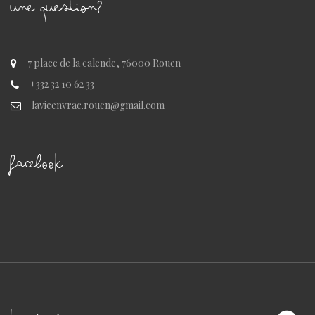
UNE QUESTION?
7 place de la calende, 76000 Rouen
+332 32 10 62 33
lavieenvrac.rouen@gmail.com
FACEBOOK