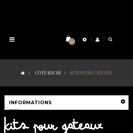
Basculer
0
la
navigation
>
CÔTÉ SUCRÉ
>
KITS POUR GATEAUX
INFORMATIONS
KITS POUR GATEAUX