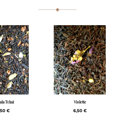
Violette
Le thé des Marquises
6,50 €
6,50 €