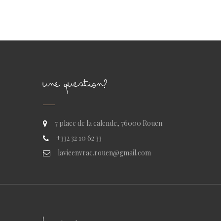
UNE QUESTION?
7 place de la calende, 76000 Rouen
+332 32 10 62 33
lavieenvrac.rouen@gmail.com