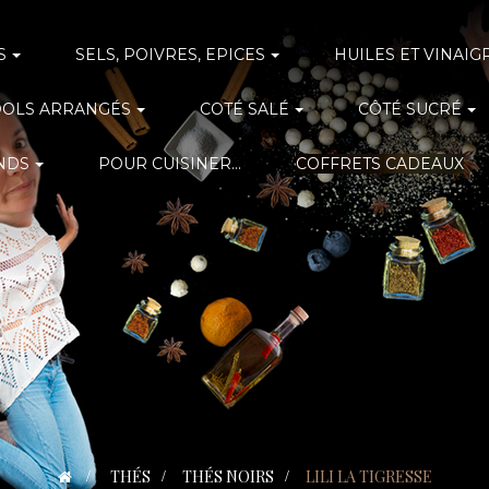
S
SELS, POIVRES, EPICES
HUILES ET VINAIG
OOLS ARRANGÉS
COTÉ SALÉ
CÔTÉ SUCRÉ
NDS
POUR CUISINER...
COFFRETS CADEAUX
>
THÉS
>
THÉS NOIRS
>
LILI LA TIGRESSE