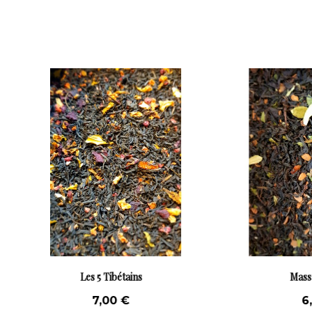
Massala Tchaï
6,50 €