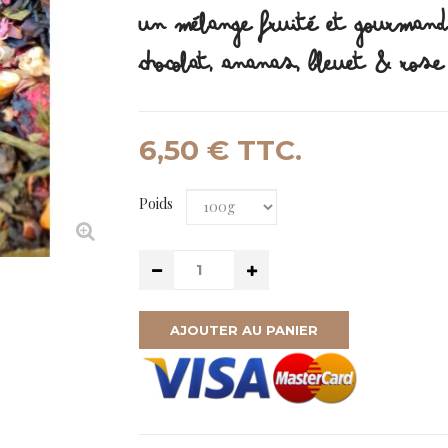
UN MÉLANGE FRUITÉ ET GOURMAND
CHOCOLAT, ANANAS, BLEUET & ROSE
6,50 €
TTC.
Poids
AJOUTER AU PANIER